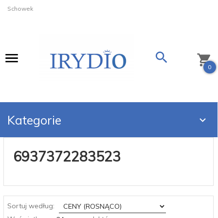
Schowek
0
Kategorie
6937372283523
sort
Sortuj według:
pop