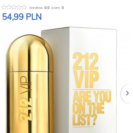
średnia:
0.0
ocen:
0
54,
99
PLN