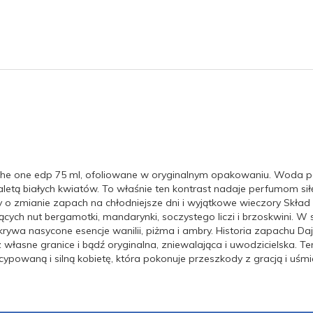
e one edp 75 ml, ofoliowane w oryginalnym opakowaniu. Woda 
letą białych kwiatów. To właśnie ten kontrast nadaje perfumom si
rzy o zmianie zapach na chłodniejsze dni i wyjątkowe wieczory S
ych nut bergamotki, mandarynki, soczystego liczi i brzoskwini. W s
dkrywa nasycone esencje wanilii, piżma i ambry. Historia zapachu 
 własne granice i bądź oryginalna, zniewalająca i uwodzicielska.
cypowaną i silną kobietę, która pokonuje przeszkody z gracją i uśm