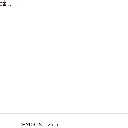
ż...
IRYDIO Sp. z o.o.