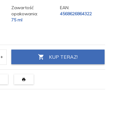
Zawartość
EAN:
opakowania:
4568626864322
75 ml
KUP TERAZ!