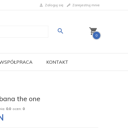
Zaloguj się
Zarejestruj mnie
0
WSPÓŁPRACA
KONTAKT
bana the one
nia:
0.0
ocen:
0
N