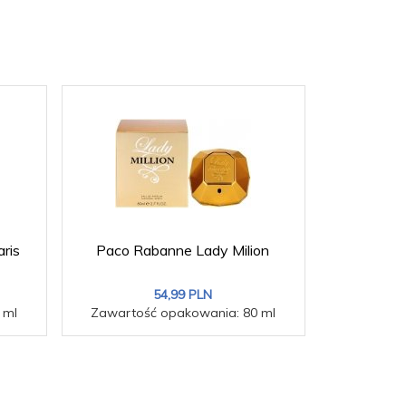
ris
Paco Rabanne Lady Milion
Versace B
54,
99
PLN
 ml
Zawartość opakowania: 80 ml
Zawartoś