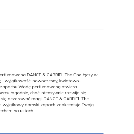
perfumowana DANCE & GABRIEL The One łączy w
łę i wyjątkowość. nowoczesny, kwiatowo-
kład zapachu Wodę perfumowaną otwiera
ercu łagodnie, choć intensywnie rozwija się
Daj się oczarować magii DANCE & GABRIEL The
 Ten wyjątkowy damski zapach zaakcentuje Twoją
iechem na ustach.