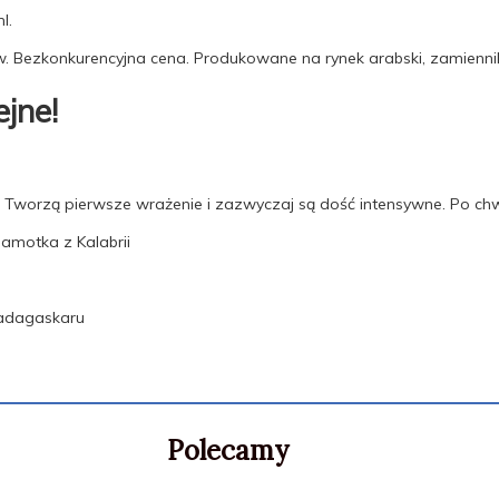
l.
ów. Bezkonkurencyjna cena. Produkowane na rynek arabski, zamienni
ejne!
i. Tworzą pierwsze wrażenie i zazwyczaj są dość intensywne. Po chwil
gamotka z Kalabrii
Madagaskaru
Polecamy