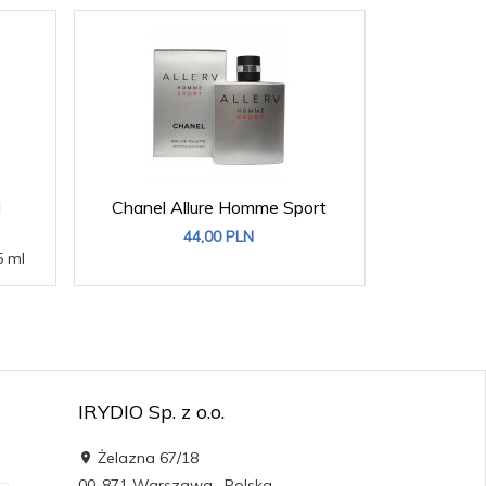
d
Chanel Allure Homme Sport
Chane
44,
00
PLN
 ml
Zawartoś
IRYDIO Sp. z o.o.
Żelazna 67/18
00-871
Warszawa
,
Polska