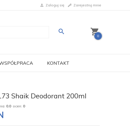
Zaloguj się
Zarejestruj mnie
0
WSPÓŁPRACA
KONTAKT
173 Shaik Deodorant 200ml
nia:
0.0
ocen:
0
N