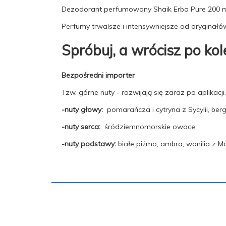
Dezodorant perfumowany Shaik Erba Pure 200 m
EAN:
8681982214788
Perfumy trwalsze i intensywniejsze od oryginał
Pojemność
200
opakowania:
Spróbuj, a wrócisz po kol
Stan:
Nowy
Bezpośredni importer
Tzw. górne nuty - rozwijają się zaraz po aplikacj
-nuty głowy:
pomarańcza i cytryna z Sycylii, ber
-nuty serca:
śródziemnomorskie owoce
-nuty podstawy:
białe piżmo, ambra, wanilia z 