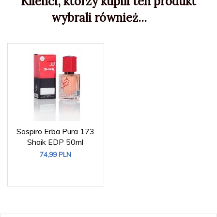
Klienci, którzy kupili ten produkt
wybrali również...
Sospiro Erba Pura 173
Shaik EDP 50ml
74,
99
PLN