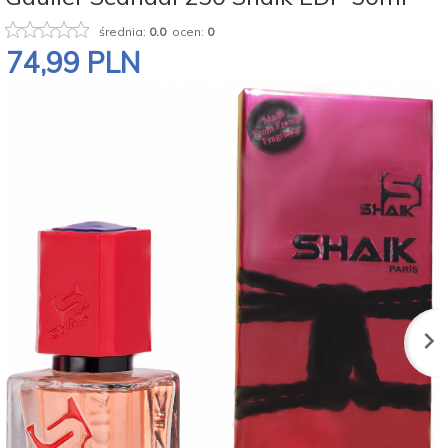
średnia:
0.0
ocen:
0
74,
99
PLN