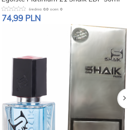
średnia:
0.0
ocen:
0
74,
99
PLN